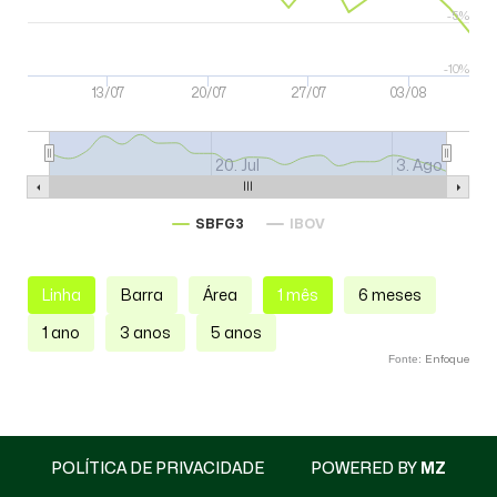
-5%
-10%
13/07
20/07
27/07
03/08
20. Jul
3. Ago
SBFG3
IBOV
Enfoque
Fonte:
POLÍTICA DE PRIVACIDADE
POWERED BY
MZ