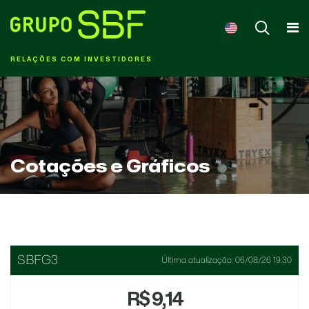
RELAÇÕES COM INVESTIDORES
Cotações e Gráficos
SBFG3
Última atualização:
06/08/26 19:30
R$ 9,14