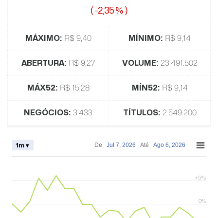
(
-2,35 %
)
MÁXIMO:
R$ 9,40
MÍNIMO:
R$ 9,14
ABERTURA:
R$ 9,27
VOLUME:
23.491.502
MÁX52:
R$ 15,28
MÍN52:
R$ 9,14
NEGÓCIOS:
3.433
TÍTULOS:
2.549.200
1m ▾
De
Jul 7, 2026
Até
Ago 6, 2026
+5%
0%